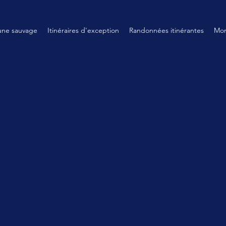
aune sauvage
Itinéraires d'exception
Randonnées itinérantes
Mo