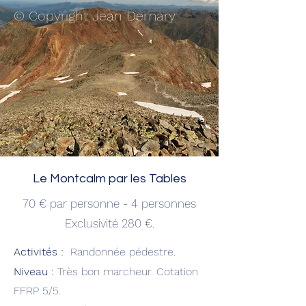
© Copyright Jean Demary
Le Montcalm par les Tables
70 € par personne -
4 personnes
Exclusivité 280 €.
Activités :
R
andonnée pédestre.
Niveau :
Très bon marcheur. Cotation
FFRP 5/5.