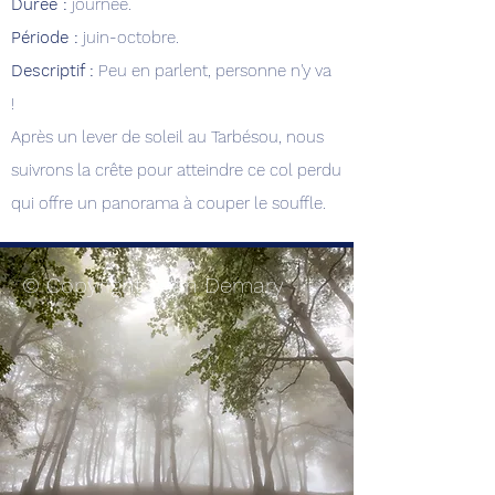
Durée :
journée.
Période :
juin-octobre.
Descriptif :
Peu en parlent, personne n'y va
!
Après un lever de soleil au Tarbésou, nous
suivrons la crête pour atteindre ce col perdu
qui offre un panorama à couper le souffle.
© Copyright Jean Demary