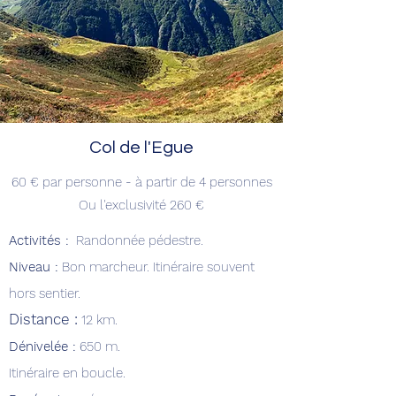
Col de l'Egue
60 € par personne - à
partir de 4 personnes
Ou l'exclusivité 260 €
Activités :
R
andonnée pédestre.
Niveau :
Bon marcheur. Itinéraire souvent
hors sentier.
Distance :
12 km.
Dénivelée :
650 m.
Itinéraire en boucle.