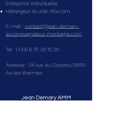
Entreprise Individuelle
Hébergeur du site: Wix.com
E-mail :
contact@jean-demary-
accompagnateur-montagne.com
Tél :
(+33)
6 75 39 15 20
Adresse :
34 rue du Coustou 09110
Ax-les-thermes
Jean Demary AMM
contact@jean-demary-accompagnateur-
montagne.com
+33 (6) 75 39 15 20