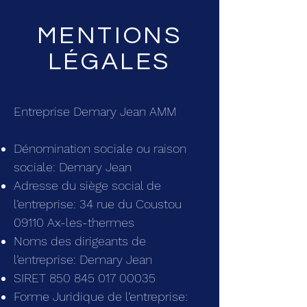
MENTIONS
LÉGALES
Entreprise Demary Jean AMM
Dénomination sociale ou raison
sociale:
Demary Jean
Adresse du siège social de
l’entreprise: 34 rue du Coustou
09110 Ax-les-thermes
Noms des dirigeants de
l’entreprise:
Demary Jean
SIRET
850 845 017 00035
Forme Juridique de l’entreprise: