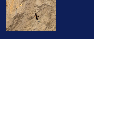
Coordonnées
contact@jean-demary-accompagnateur-
montagne.com
34 Rue du Coustou, Ax-les-Thermes, France
Jean Demary AMM
contact@jean-demary-accompagnateur-