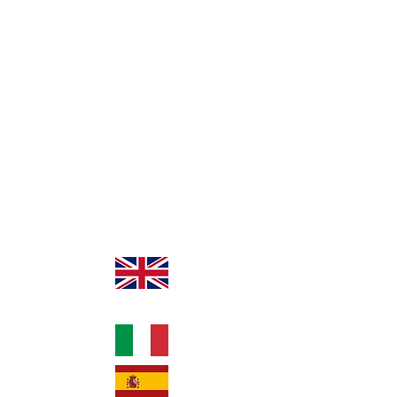
Jean Demary
Accompagnateur en
Montagne
Tél:
+33 (6) 75 39 15 20